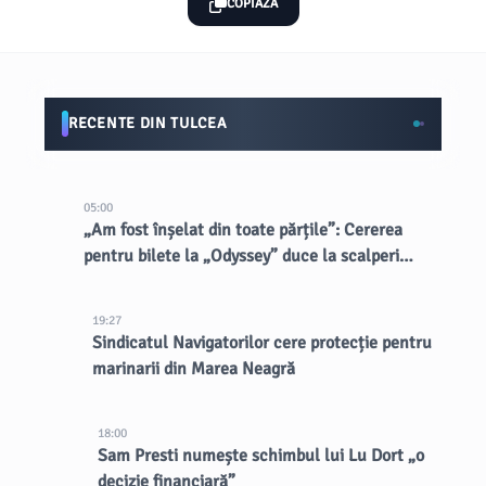
COPIAZĂ
RECENTE DIN TULCEA
05:00
„Am fost înșelat din toate părțile”: Cererea
pentru bilete la „Odyssey” duce la scalperi
dubioși
19:27
Sindicatul Navigatorilor cere protecție pentru
marinarii din Marea Neagră
18:00
Sam Presti numește schimbul lui Lu Dort „o
decizie financiară”