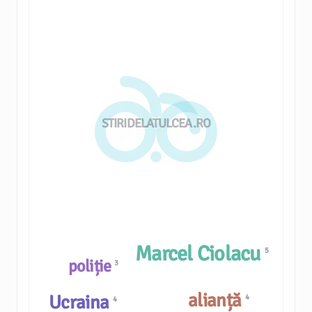
STIRIDELATULCEA.RO
Marcel Ciolacu
5
poliție
3
alianță
Ucraina
4
4