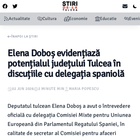
Actualitate
Cultura
Economie
Educatie
Even
ÎNAPOI LA ȘTIRI
Elena Doboș evidențiază
potențialul județului Tulcea în
discuțiile cu delegația spaniolă
02 JUN 2026
2 MINUTE MIN
MARIA POPESCU
Deputatul tulcean Elena Doboș a avut o întrevedere
oficială cu delegația Comisiei Mixte pentru Uniunea
Europeană din Parlamentul Regatului Spaniei, în
calitate de secretar al Comisiei pentru afaceri