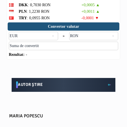
DKK
: 0,7030 RON
+0,0005 ▲
PLN
: 1,2230 RON
+0,0011 ▲
TRY
: 0,0955 RON
-0,0001 ▼
Convertor valutar
»
Rezultat:
-
AUTOR ȘTIRE
MARIA POPESCU