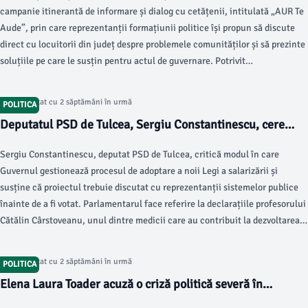
campanie itinerantă de informare și dialog cu cetățenii, intitulată „AUR Te
oamenilor
Aude”, prin care reprezentanții formațiunii politice își propun să discute
direct cu locuitorii din județ despre problemele comunităților și să prezinte
soluțiile pe care le susțin pentru actul de guvernare. Potrivit
reprezentanților AUR Tulcea, echipa implicată în campanie este formată
din 11 membri, alături de consilieri locali și reprezentanți ai organizațiilor
Articol postat cu 2 săptămâni în urmă
POLITICA
locale din județ.
Deputatul PSD de Tulcea, Sergiu Constantinescu, cere
dialog înaintea adoptării noii Legi a salarizării: „O lege nu
Sergiu Constantinescu, deputat PSD de Tulcea, critică modul în care
se adoptă din panică”
Guvernul gestionează procesul de adoptare a noii Legi a salarizării și
susține că proiectul trebuie discutat cu reprezentanții sistemelor publice
înainte de a fi votat. Parlamentarul face referire la declarațiile profesorului
Cătălin Cârstoveanu, unul dintre medicii care au contribuit la dezvoltarea
Spitalului de Copii „Marie Curie”, care a atras atenția asupra efectelor pe
care noua lege le-ar putea avea asupra sistemului medical.
Articol postat cu 2 săptămâni în urmă
POLITICA
Elena Laura Toader acuză o criză politică severă în
România