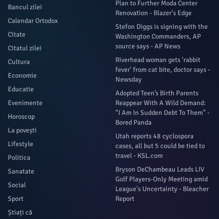
Plan to Further Moda Center
Bancul zilei
Renovation - Blazer's Edge
Calendar Ortodox
Stefon Diggs is signing with the
Citate
Washington Commanders, AP
source says - AP News
Citatul zilei
Riverhead woman gets 'rabbit
Cultura
fever' from cat bite, doctor says -
Economie
Newsday
Educatie
Adopted Teen’s Birth Parents
Evenimente
Reappear With A Wild Demand:
“I Am In Sudden Debt To Them” -
Horoscop
Bored Panda
La povești
Utah reports 48 cyclospora
Lifestyle
cases, all but 5 could be tied to
travel - KSL.com
Politica
Bryson DeChambeau Leads LIV
Sanatate
Golf Players-Only Meeting amid
Social
League's Uncertainty - Bleacher
Sport
Report
Știați că