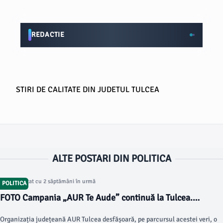
REDACTIE
STIRI DE CALITATE DIN JUDETUL TULCEA
ALTE POSTARI DIN POLITICA
Articol postat cu 2 săptămâni în urmă
POLITICA
FOTO Campania „AUR Te Aude” continuă la Tulcea.
Caravana formațiunii politice a ajuns în mai multe
Organizația județeană AUR Tulcea desfășoară, pe parcursul acestei veri, o
localități din județ pentru a afla opiniile și greutățile