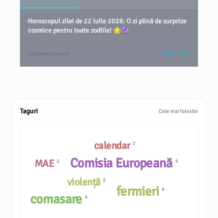
Horoscopul zilei de 22 iulie 2026: O zi plină de surprize
cosmice pentru toate zodiile! 🌟🔮
VEZI TOT
2 săptămâni în urmă
Taguri
Cele mai folosite
calendar
2
Comisia Europeană
MAE
4
2
violență
2
fermieri
4
comasare
4