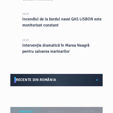
15:27
Incendiul de la bordul navei GAS LISBON este
monitorizat constant
13:27
Intervenție dramatică în Marea Neagră
pentru salvarea marinarilor
RECENTE DIN ROMÂNIA
HOROSCOP
BANCUL ZILEI
ȘTIAȚI CĂ?