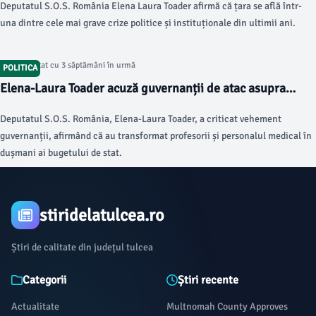
Deputatul S.O.S. România Elena Laura Toader afirmă că țara se află într-
una dintre cele mai grave crize politice și instituționale din ultimii ani.
Articol postat cu 3 săptămâni în urmă
POLITICA
Elena-Laura Toader acuză guvernanții de atac asupra
educatorilor și personalului medical
Deputatul S.O.S. România, Elena-Laura Toader, a criticat vehement
guvernanții, afirmând că au transformat profesorii și personalul medical în
dușmani ai bugetului de stat.
stiridelatulcea.ro
Știri de calitate din județul tulcea
Categorii
Știri recente
Actualitate
Multnomah County Approves