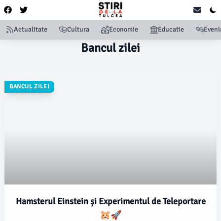
Actualitate
Cultura
Economie
Educatie
Even
Bancul zilei
BANCUL ZILEI
Hamsterul Einstein și Experimentul de Teleportare
🐹🚀