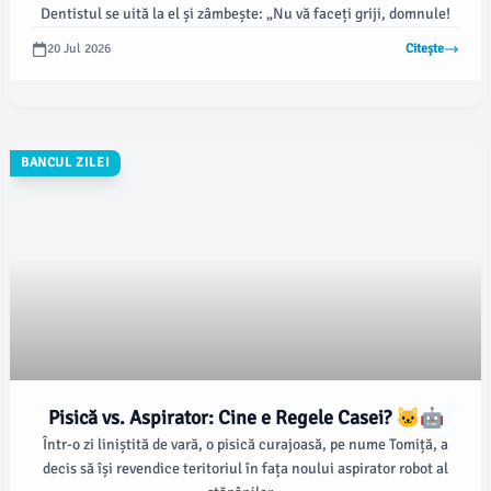
Dentistul se uită la el și zâmbește: „Nu vă faceți griji, domnule!
20 Jul 2026
Citește
BANCUL ZILEI
Pisică vs. Aspirator: Cine e Regele Casei? 🐱🤖
Într-o zi liniștită de vară, o pisică curajoasă, pe nume Tomiță, a
decis să își revendice teritoriul în fața noului aspirator robot al