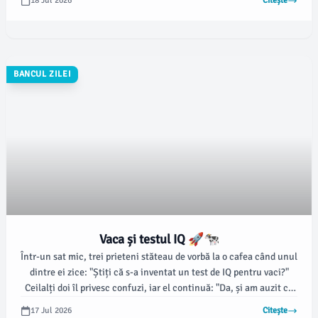
18 Jul 2026
Citește
BANCUL ZILEI
Vaca și testul IQ 🚀🐄
Într-un sat mic, trei prieteni stăteau de vorbă la o cafea când unul
dintre ei zice: "Știți că s-a inventat un test de IQ pentru vaci?"
Ceilalți doi îl privesc confuzi, iar el continuă: "Da, și am auzit că
vaca mea preferată, Margareta, are IQ-ul mai mare decât al
17 Jul 2026
Citește