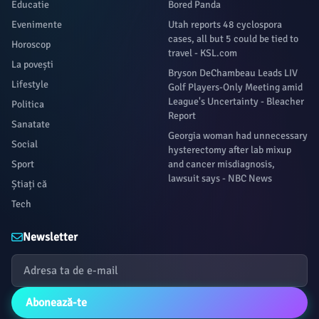
Educatie
Bored Panda
Evenimente
Utah reports 48 cyclospora
cases, all but 5 could be tied to
Horoscop
travel - KSL.com
La povești
Bryson DeChambeau Leads LIV
Lifestyle
Golf Players-Only Meeting amid
League's Uncertainty - Bleacher
Politica
Report
Sanatate
Georgia woman had unnecessary
Social
hysterectomy after lab mixup
Sport
and cancer misdiagnosis,
lawsuit says - NBC News
Știați că
Tech
Newsletter
Abonează-te