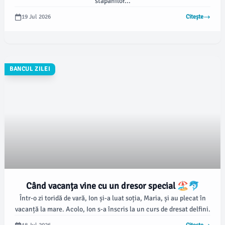
stăpânilor...
19 Jul 2026
Citește
BANCUL ZILEI
Când vacanța vine cu un dresor special 🏖️🐬
Într-o zi toridă de vară, Ion și-a luat soția, Maria, și au plecat în
vacanță la mare. Acolo, Ion s-a înscris la un curs de dresat delfini.