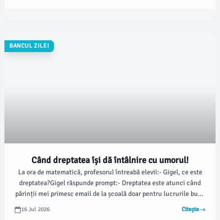
nostru!" 🤔😄
BANCUL ZILEI
Când dreptatea își dă întâlnire cu umorul!
La ora de matematică, profesorul întreabă elevii:- Gigel, ce este
dreptatea?Gigel răspunde prompt:- Dreptatea este atunci când
părinții mei primesc email de la școală doar pentru lucrurile bune
pe care le fac! 😅
16 Jul 2026
Citește