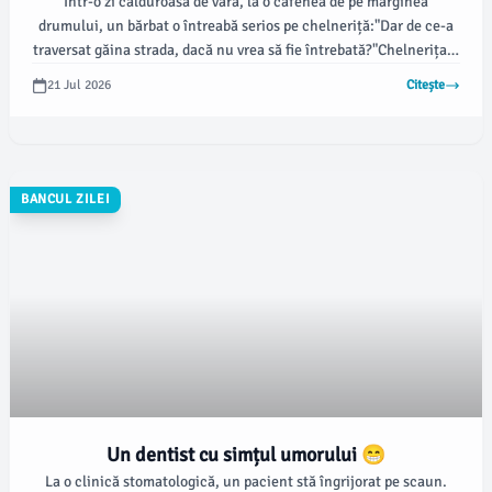
Într-o zi călduroasă de vară, la o cafenea de pe marginea
drumului, un bărbat o întreabă serios pe chelneriță:"Dar de ce-a
traversat găina strada, dacă nu vrea să fie întrebată?"Chelnerița îi
răspunde zâmbind:"Ei bine, poate că, uneori, își dorește doar să-și
21 Jul 2026
Citește
ia doza zilnică de cardio, fără paparazzi pe urmele ei! 🐓🏃‍♂️
💨"Toți cei din jur izbucnesc în râs, iar chelnerița continuă:"Și
oricum, era în drum spre un Starbucks, au lansat meniul de
vară!"☕😆Uun moment de voie bună pe care nimeni nu l-ar uita
prea ușor!
BANCUL ZILEI
Un dentist cu simțul umorului 😁
La o clinică stomatologică, un pacient stă îngrijorat pe scaun.