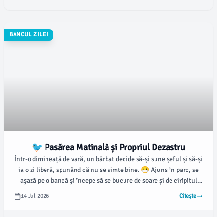
BANCUL ZILEI
🐦 Pasărea Matinală și Propriul Dezastru
Într-o dimineață de vară, un bărbat decide să-și sune șeful și să-și
ia o zi liberă, spunând că nu se simte bine. 😷 Ajuns în parc, se
așază pe o bancă și începe să se bucure de soare și de ciripitul
păsărilor.
14 Jul 2026
Citește