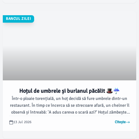
BANCUL ZILEI
Hoțul de umbrele și burlanul păcălit 🎩☔️
Într-o ploaie torențială, un hoț decidă să fure umbrele dintr-un
restaurant. În timp ce încerca să se strecoare afară, un chelner îl
observă și întreabă: 'A adus careva o scară azi?' Hoțul zâmbește:
'Nu, le-am urcat direct în burlan!' 😂🚀
13 Jul 2026
Citește