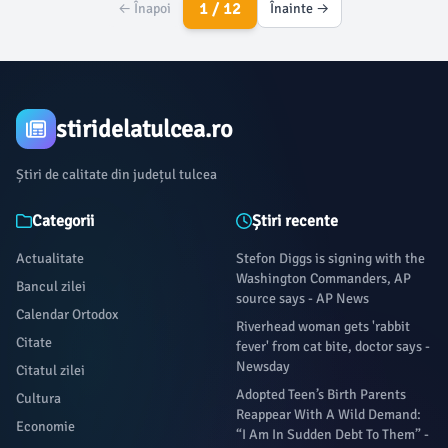
1 / 12
← Înapoi
Înainte →
stiridelatulcea.ro
Știri de calitate din județul tulcea
Categorii
Știri recente
Actualitate
Stefon Diggs is signing with the
Washington Commanders, AP
Bancul zilei
source says - AP News
Calendar Ortodox
Riverhead woman gets 'rabbit
Citate
fever' from cat bite, doctor says -
Newsday
Citatul zilei
Adopted Teen’s Birth Parents
Cultura
Reappear With A Wild Demand:
Economie
“I Am In Sudden Debt To Them” -