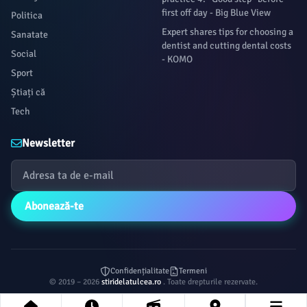
first off day - Big Blue View
Politica
Expert shares tips for choosing a
Sanatate
dentist and cutting dental costs
Social
- KOMO
Sport
Știați că
Tech
Newsletter
Abonează-te
Confidențialitate
Termeni
© 2019 – 2026
stiridelatulcea.ro
. Toate drepturile rezervate.