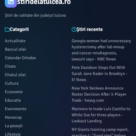
stiridelatulcea.ro
Știri de calitate din județul tulcea
Categorii
Știri recente
Actualitate
Georgia woman had unnecessary
hysterectomy after lab mixup
Bancul zilei
and cancer misdiagnosis,
Calendar Ortodox
lawsuit says - NBC News
Citate
Pete Davidson Steps Out With
Sarah Jane Nader in Brooklyn -
Citatul zilei
E! News
Cultura
New York Yankees Announce
Economie
Roster Decision After 3-Player
Educatie
Trade - heavy.com
Evenimente
Mariners to trade Luis Castillo to
White Sox for three players -
Horoscop
Lookout Landing
La povești
NY Giants training camp report,
Lifestyle
practice 4: “Good step” before