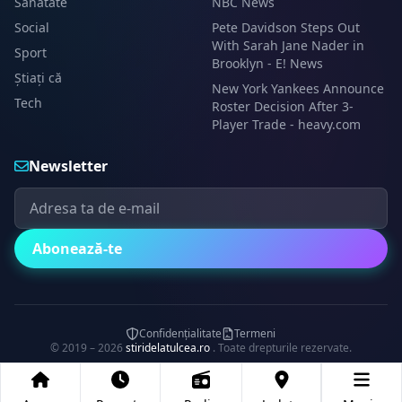
Sanatate
NBC News
Social
Pete Davidson Steps Out
With Sarah Jane Nader in
Sport
Brooklyn - E! News
Știați că
New York Yankees Announce
Tech
Roster Decision After 3-
Player Trade - heavy.com
Newsletter
Abonează-te
Confidențialitate
Termeni
© 2019 – 2026
stiridelatulcea.ro
. Toate drepturile rezervate.