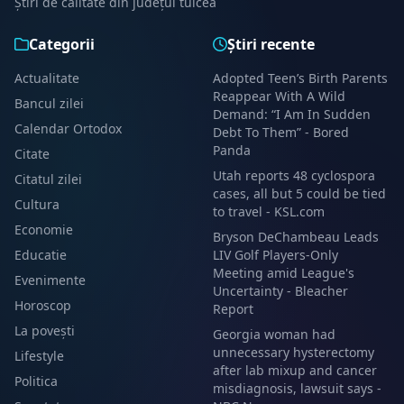
Știri de calitate din județul tulcea
Categorii
Știri recente
Actualitate
Adopted Teen’s Birth Parents
Reappear With A Wild
Bancul zilei
Demand: “I Am In Sudden
Calendar Ortodox
Debt To Them” - Bored
Panda
Citate
Utah reports 48 cyclospora
Citatul zilei
cases, all but 5 could be tied
Cultura
to travel - KSL.com
Economie
Bryson DeChambeau Leads
Educatie
LIV Golf Players-Only
Meeting amid League's
Evenimente
Uncertainty - Bleacher
Horoscop
Report
La povești
Georgia woman had
unnecessary hysterectomy
Lifestyle
after lab mixup and cancer
Politica
misdiagnosis, lawsuit says -