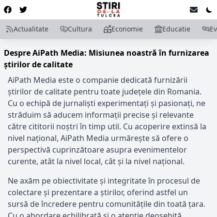
Actualitate
Cultura
Economie
Educatie
E
Despre AiPath Media: Misiunea noastră în furnizarea
știrilor de calitate
AiPath Media este o companie dedicată furnizării
știrilor de calitate pentru toate județele din Romania.
Cu o echipă de jurnaliști experimentați și pasionați, ne
străduim să aducem informații precise și relevante
către cititorii noștri în timp util. Cu acoperire extinsă la
nivel național, AiPath Media urmărește să ofere o
perspectivă cuprinzătoare asupra evenimentelor
curente, atât la nivel local, cât și la nivel național.
Ne axăm pe obiectivitate și integritate în procesul de
colectare și prezentare a știrilor, oferind astfel un
sursă de încredere pentru comunitățile din toată țara.
Cu o abordare echilibrată și o atenție deosebită