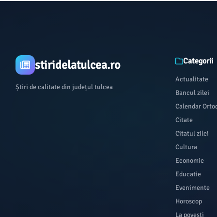
Categorii
stiridelatulcea.ro
Actualitate
Știri de calitate din județul tulcea
Bancul zilei
Calendar Orto
Citate
Citatul zilei
Cultura
Economie
Educatie
Evenimente
Horoscop
La povești