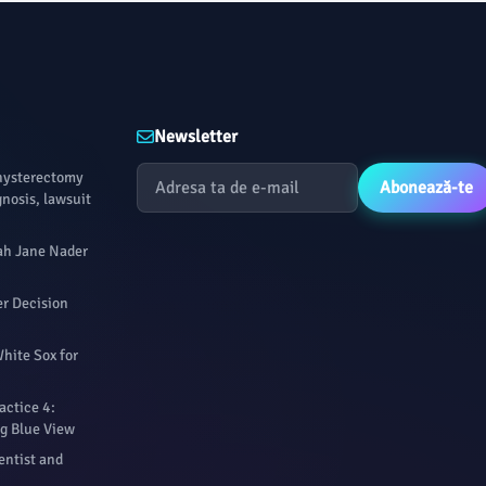
Newsletter
hysterectomy
Abonează-te
nosis, lawsuit
ah Jane Nader
r Decision
White Sox for
actice 4:
Big Blue View
entist and