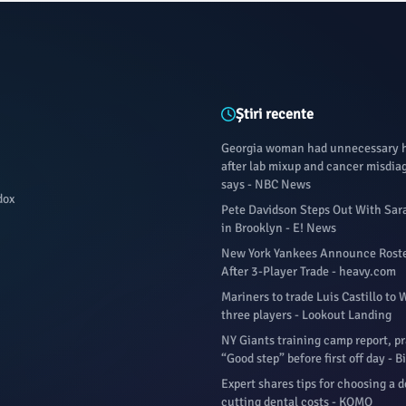
Știri recente
Georgia woman had unnecessary 
after lab mixup and cancer misdiag
says - NBC News
dox
Pete Davidson Steps Out With Sar
in Brooklyn - E! News
New York Yankees Announce Roste
After 3-Player Trade - heavy.com
Mariners to trade Luis Castillo to 
three players - Lookout Landing
NY Giants training camp report, pr
“Good step” before first off day - 
Expert shares tips for choosing a d
cutting dental costs - KOMO