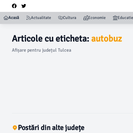
Acasă
Actualitate
Cultura
Economie
Educati
Articole cu eticheta:
autobuz
Afișare pentru județul Tulcea
Postări din alte județe