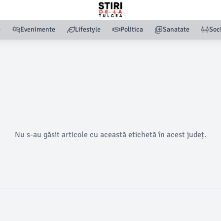
e
Evenimente
Lifestyle
Politica
Sanatate
Soc
Nu s-au găsit articole cu această etichetă în acest județ.