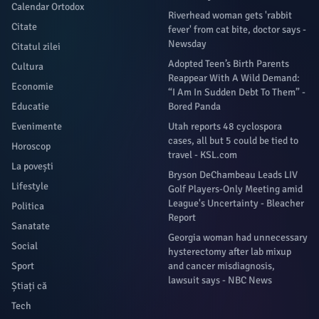
Calendar Ortodox
Riverhead woman gets 'rabbit
Citate
fever' from cat bite, doctor says -
Newsday
Citatul zilei
Adopted Teen’s Birth Parents
Cultura
Reappear With A Wild Demand:
Economie
“I Am In Sudden Debt To Them” -
Educatie
Bored Panda
Evenimente
Utah reports 48 cyclospora
cases, all but 5 could be tied to
Horoscop
travel - KSL.com
La povești
Bryson DeChambeau Leads LIV
Lifestyle
Golf Players-Only Meeting amid
League's Uncertainty - Bleacher
Politica
Report
Sanatate
Georgia woman had unnecessary
Social
hysterectomy after lab mixup
Sport
and cancer misdiagnosis,
lawsuit says - NBC News
Știați că
Tech