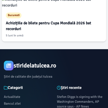
Bucuresti
Achizițiile de bilete pentru Cupa Mondială 2026 bat
recorduri
5 luni în urmă
stiridelatulcea.ro
Știri de calitate din județul tulcea
Categorii
Știri recente
Actualitate
Stefon Diggs is signing with the
Washington Commanders, AP
Bancul zilei
source says - AP News