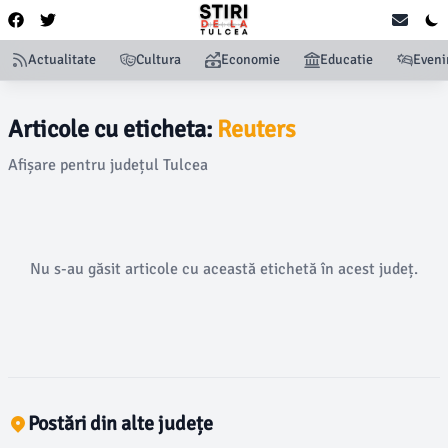
Actualitate
Cultura
Economie
Educatie
Even
Articole cu eticheta:
Reuters
Afișare pentru județul Tulcea
Nu s-au găsit articole cu această etichetă în acest județ.
Postări din alte județe