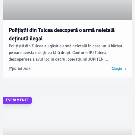
Polițiștii din Tulcea descoperă o armă neletală
deținută ilegal
Polițiștii din Tulcea au găsit o armă neletală în casa unui bărbat,
pe care acesta o deținea fără drept. Conform IPJ Tulcea,
descoperirea a avut loc în cadrul operațiunii JUPITER,
desfășurată pe 9 iunie 2026, sub coordonarea Parchetului de pe
07 Jul 2026
Citește
lângă Înalta Curte de Casație și Justiție.
EVENIMENTE