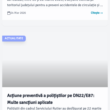
teritoriul județului pentru a preveni accidentele de circulație și a
îmbunătăți siguranța rutieră. Conform unui comunicat de presă
24 Mar 2026
Citește
emis de IPJ Tulcea, au fost aplicate 651 de sancțiuni
contravenționale, în valoare totală de aproximativ 507.000 lei.
ACTUALITATE
Acțiune preventivă a polițiștilor pe DN22/E87:
Multe sancțiuni aplicate
Polițiștii din cadrul Serviciului Rutier au desfășurat pe 22 martie