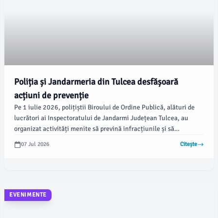
Poliția și Jandarmeria din Tulcea desfășoară
acțiuni de prevenție
Pe 1 iulie 2026, polițiștii Biroului de Ordine Publică, alături de
lucrători ai Inspectoratului de Jandarmi Județean Tulcea, au
organizat activități menite să prevină infracțiunile și să
sancționeze faptele de încălcare a normelor de conviețuire
07 Jul 2026
Citește
socială. Acțiunea a avut loc între orele 07:00 și 19:00, pe raza
municipiului Tulcea, conform tlnews.ro.
EVENIMENTE