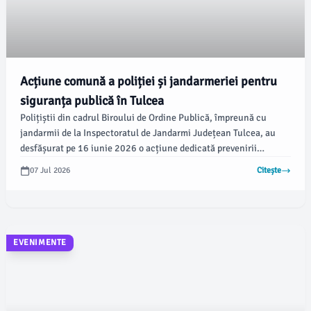
Acțiune comună a poliției și jandarmeriei pentru
siguranța publică în Tulcea
Polițiștii din cadrul Biroului de Ordine Publică, împreună cu
jandarmii de la Inspectoratul de Jandarmi Județean Tulcea, au
desfășurat pe 16 iunie 2026 o acțiune dedicată prevenirii
faptelor antisociale. Aceasta a avut loc între orele 19:00 și
07 Jul 2026
Citește
07:00, având ca scop menținerea unui climat de ordine și
siguranță publică, conform IPJ Tulcea.
EVENIMENTE