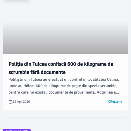
Poliția din Tulcea confiscă 600 de kilograme de
scrumbie fără documente
Polițiștii din Tulcea au efectuat un control în localitatea Uzlina,
unde au ridicat 600 de kilograme de pește din specia scrumbie,
pentru care nu existau documente de proveniență. Acțiunea a
avut loc pe 24 aprilie 2026 și a implicat colaborarea cu Direcția
25 Apr 2026
Citește
Sanitară Veterinară și pentru Siguranța Alimentelor Tulcea,
conform IPJ Tulcea.