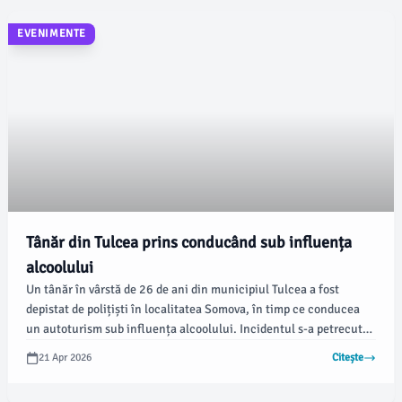
EVENIMENTE
Tânăr din Tulcea prins conducând sub influența
alcoolului
Un tânăr în vârstă de 26 de ani din municipiul Tulcea a fost
depistat de polițiști în localitatea Somova, în timp ce conducea
un autoturism sub influența alcoolului. Incidentul s-a petrecut
pe 11 aprilie 2026, în cadrul unei acțiuni a Serviciului Rutier,
21 Apr 2026
Citește
menită să supravegheze și să controleze traficul rutier în județul
Tulcea, informează IPJ Tulcea.