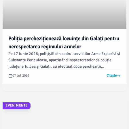
Poliția percheziționează locuințe din Galați pentru
nerespectarea regimului armelor
Pe 17 iunie 2026, polițiștii din cadrul serviciilor Arme Explozivi și
Substanțe Periculoase, aparținând inspectoratelor de poliție
județene Tulcea și Galați, au efectuat două percheziții
domiciliare în județul Galați. Aceste acțiuni au avut loc în cadrul
07 Jul 2026
Citește
unui dosar penal ce vizează infracțiuni legate de nerespectarea
regimului armelor și munițiilor, conform IPJ Tulcea.
EVENIMENTE