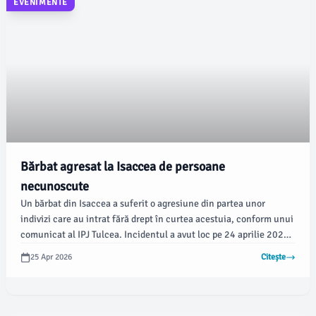
EVENIMENTE
Bărbat agresat la Isaccea de persoane
necunoscute
Un bărbat din Isaccea a suferit o agresiune din partea unor
indivizi care au intrat fără drept în curtea acestuia, conform unui
comunicat al IPJ Tulcea. Incidentul a avut loc pe 24 aprilie 2026,
iar autoritățile au fost anunțate prin intermediul S.N.U.A.U.
25 Apr 2026
Citește