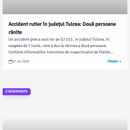
Accident rutier în județul Tulcea: Două persoane
rănite
Un accident grav a avut loc pe DJ 222, în județul Tulcea, în
noaptea de 7 iunie, care a dus la rănirea a două persoane.
Conform informațiilor transmise de Inspectoratul de Poliție
Județean Tulcea, incidentul s-a petrecut în jurul orei 02:00, când
07 Jul 2026
Citește
polițiștii au fost alertați cu privire la accidentul rutier.
EVENIMENTE