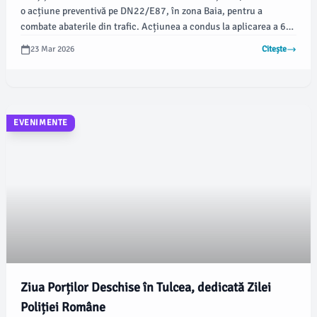
o acțiune preventivă pe DN22/E87, în zona Baia, pentru a
combate abaterile din trafic. Acțiunea a condus la aplicarea a 68
de sancțiuni contravenționale, însumând aproximativ 91.200 de
23 Mar 2026
Citește
lei, conform informațiilor oferite de Inspectoratul de Poliție
Județean (IPJ) Tulcea.
EVENIMENTE
Ziua Porților Deschise în Tulcea, dedicată Zilei
Poliției Române