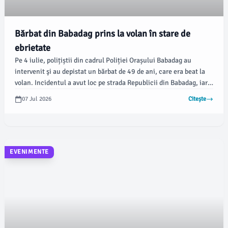
Bărbat din Babadag prins la volan în stare de
ebrietate
Pe 4 iulie, polițiștii din cadrul Poliției Orașului Babadag au
intervenit şi au depistat un bărbat de 49 de ani, care era beat la
volan. Incidentul a avut loc pe strada Republicii din Babadag, iar
conducătorul auto a fost supus unui test cu etilotestul care a
07 Jul 2026
Citește
confirmat abaterile legale, informează IPJ Tulcea.
EVENIMENTE