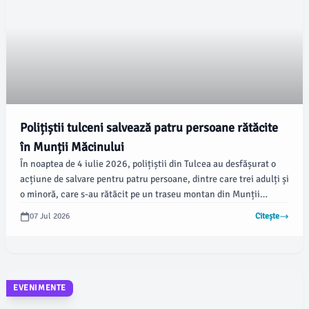
Polițiștii tulceni salvează patru persoane rătăcite
în Munții Măcinului
În noaptea de 4 iulie 2026, polițiștii din Tulcea au desfășurat o
acțiune de salvare pentru patru persoane, dintre care trei adulți și
o minoră, care s-au rătăcit pe un traseu montan din Munții
Măcinului. Intervenția a fost raportată prin S.N.U.A.U.
07 Jul 2026
Citește
EVENIMENTE