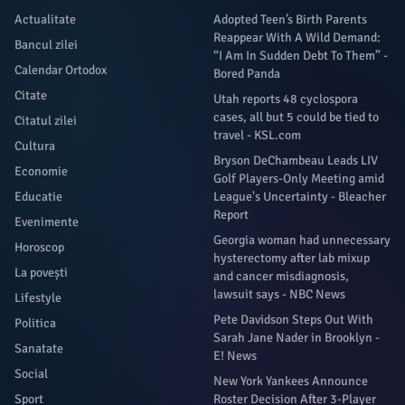
Actualitate
Adopted Teen’s Birth Parents
Reappear With A Wild Demand:
Bancul zilei
“I Am In Sudden Debt To Them” -
Calendar Ortodox
Bored Panda
Citate
Utah reports 48 cyclospora
cases, all but 5 could be tied to
Citatul zilei
travel - KSL.com
Cultura
Bryson DeChambeau Leads LIV
Economie
Golf Players-Only Meeting amid
Educatie
League's Uncertainty - Bleacher
Report
Evenimente
Georgia woman had unnecessary
Horoscop
hysterectomy after lab mixup
La povești
and cancer misdiagnosis,
lawsuit says - NBC News
Lifestyle
Pete Davidson Steps Out With
Politica
Sarah Jane Nader in Brooklyn -
Sanatate
E! News
Social
New York Yankees Announce
Sport
Roster Decision After 3-Player