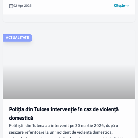
DPLM, mutarea acestor vehicule din locul inițial, după emiterea
02 Apr 2026
Citește
dispoziției de ridicare, nu anulează măsura dispusă.
ACTUALITATE
Poliția din Tulcea intervenție în caz de violență
domestică
Polițiștii din Tulcea au intervenit pe 30 martie 2026, după o
sesizare referitoare la un incident de violență domestică,