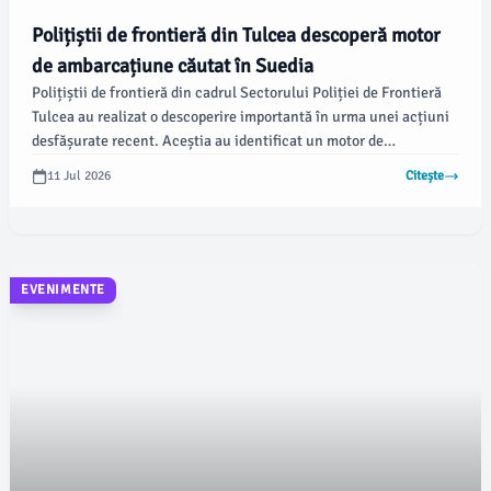
Polițiștii de frontieră din Tulcea descoperă motor
de ambarcațiune căutat în Suedia
Polițiștii de frontieră din cadrul Sectorului Poliției de Frontieră
Tulcea au realizat o descoperire importantă în urma unei acțiuni
desfășurate recent. Aceștia au identificat un motor de
ambarcațiune marca Yamaha care era semnalat ca fiind căutat
11 Jul 2026
Citește
pentru a fi confiscat de autoritățile suedeze, conform Gărzii de
Coastă.
EVENIMENTE