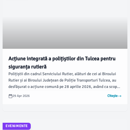
Acțiune integrată a polițiștilor din Tulcea pentru
siguranța rutieră
Polițiștii din cadrul Serviciului Rutier, alături de cei ai Biroului
Rutier și ai Biroului Județean de Poliție Transporturi Tulcea, au
desfășurat o acțiune comună pe 28 aprilie 2026, având ca scop
principal prevenirea accidentelor rutiere la trecerile la nivel cu
29 Apr 2026
Citește
calea ferată. Potrivit IPJ Tulcea, această acțiune a fost parte a
unei campanii mai ample de siguranță rutieră în județ.
EVENIMENTE