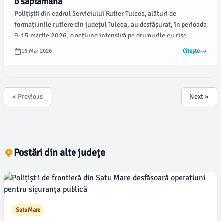
o săptămână
Polițiștii din cadrul Serviciului Rutier Tulcea, alături de
formațiunile rutiere din județul Tulcea, au desfășurat, în perioada
9-15 martie 2026, o acțiune intensivă pe drumurile cu risc
ridicat. Scopul acestei acțiuni a fost creșterea disciplinării în
16 Mar 2026
Citește
trafic și prevenirea încălcării normelor rutiere, conform unui
buletin de presă emis astăzi de Inspectoratul de Poliție Județean
(IPJ) Tulcea.
« Previous
Next »
Postări din alte județe
SatuMare