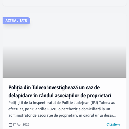
ACTUALITATE
Poliția din Tulcea investighează un caz de
delapidare în rândul asociațiilor de proprietari
Polițiștii de la Inspectoratul de Poliție Județean (IPJ) Tulcea au
efectuat, pe 16 aprilie 2026, o percheziție domiciliară la un
administrator de asociație de proprietari, în cadrul unui dosar
penal pentru delapidare. Potrivit informațiilor furnizate de IPJ, un
17 Apr 2026
Citește
bărbat de 73 de ani este suspectat de însușirea ilegală a sumelor