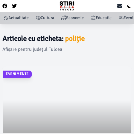
Actualitate
Cultura
Economie
Educatie
Even
Articole cu eticheta:
poliție
Afișare pentru județul Tulcea
EVENIMENTE