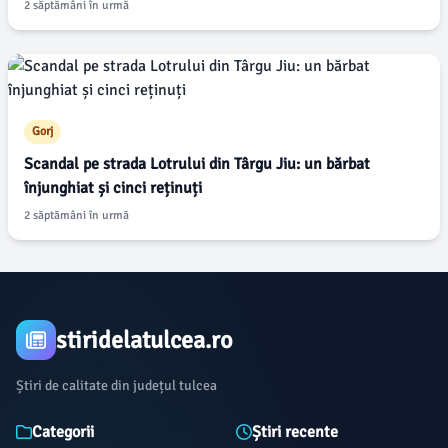
rural
2 săptămâni în urmă
Gorj
Scandal pe strada Lotrului din Târgu Jiu: un bărbat
înjunghiat și cinci reținuți
2 săptămâni în urmă
stiridelatulcea.ro
Știri de calitate din județul tulcea
Categorii
Știri recente