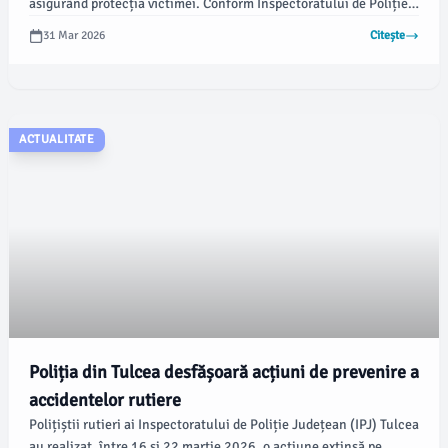
asigurând protecția victimei. Conform Inspectoratului de Poliție
Județean (IPJ) Tulcea, s-a emis un Ordin de Protecție Provizoriu și
31 Mar 2026
Citește
a fost întocmit un dosar penal pentru violență în familie.
ACTUALITATE
Poliția din Tulcea desfășoară acțiuni de prevenire a
accidentelor rutiere
Polițiștii rutieri ai Inspectoratului de Poliție Județean (IPJ) Tulcea
au realizat, între 16 și 22 martie 2026, o acțiune extinsă pe