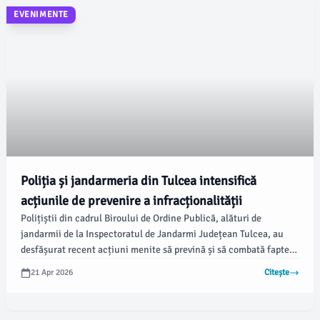
EVENIMENTE
Poliția și jandarmeria din Tulcea intensifică
acțiunile de prevenire a infracționalității
Polițiștii din cadrul Biroului de Ordine Publică, alături de
jandarmii de la Inspectoratul de Jandarmi Județean Tulcea, au
desfășurat recent acțiuni menite să prevină și să combată faptele
antisociale. Conform IPJ Tulcea, aceste activități vizează
21 Apr 2026
Citește
menținerea unui climat de siguranță publică și protejarea liniștii
cetățenilor.