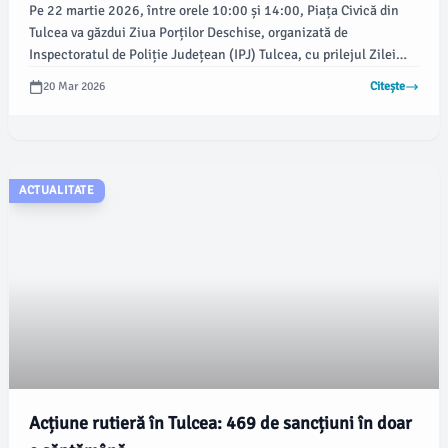
Pe 22 martie 2026, între orele 10:00 și 14:00, Piața Civică din
Tulcea va găzdui Ziua Porților Deschise, organizată de
Inspectoratul de Poliție Județean (IPJ) Tulcea, cu prilejul Zilei
Poliției Române. Evenimentul își propune să atragă familiile,
20 Mar 2026
Citește
oferind oportunitatea de a explora activitățile Poliției și de a
interacționa cu echipamentele acesteia.
ACTUALITATE
Acțiune rutieră în Tulcea: 469 de sancțiuni în doar