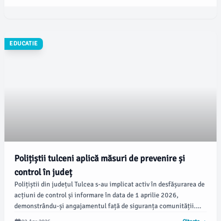
de bani provenite din încasările de la locatari.
EDUCATIE
Polițiștii tulceni aplică măsuri de prevenire și
control în județ
Polițiștii din județul Tulcea s-au implicat activ în desfășurarea de
acțiuni de control și informare în data de 1 aprilie 2026,
demonstrându-și angajamentul față de siguranța comunității.
Conform unui comunicat al Inspectoratului de Poliție Județean