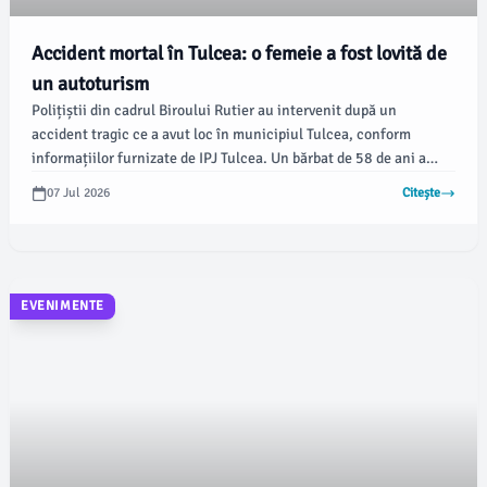
Accident mortal în Tulcea: o femeie a fost lovită de
un autoturism
Polițiștii din cadrul Biroului Rutier au intervenit după un
accident tragic ce a avut loc în municipiul Tulcea, conform
informațiilor furnizate de IPJ Tulcea. Un bărbat de 58 de ani a
pierdut controlul asupra vehiculului său, ceea ce a dus la decesul
07 Jul 2026
Citește
unei femei de 44 de ani, care se odihnea pe o bancă.
EVENIMENTE