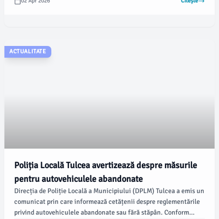
02 Apr 2026
Citește
(IPJ) Tulcea, aceștia au aplicat măsuri specifice pentru prevenirea
delincvenței juvenile și a altor fapte ilegale.
ACTUALITATE
Poliția Locală Tulcea avertizează despre măsurile
pentru autovehiculele abandonate
Direcția de Poliție Locală a Municipiului (DPLM) Tulcea a emis un
comunicat prin care informează cetățenii despre reglementările
privind autovehiculele abandonate sau fără stăpân. Conform