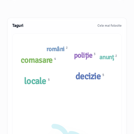
Taguri
Cele mai folosite
români
2
poliție
3
anunţ
2
comasare
4
decizie
5
locale
5