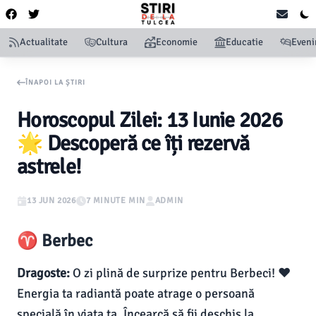
Actualitate
Cultura
Economie
Educatie
Even
ÎNAPOI LA ȘTIRI
Horoscopul Zilei: 13 Iunie 2026
🌟 Descoperă ce îți rezervă
astrele!
13 JUN 2026
7 MINUTE MIN
ADMIN
♈ Berbec
Dragoste:
O zi plină de surprize pentru Berbeci! ❤️
Energia ta radiantă poate atrage o persoană
specială în viața ta. Încearcă să fii deschis la