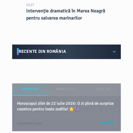
13:27
Intervenție dramatică în Marea Neagră
pentru salvarea marinarilor
RECENTE DIN ROMÂNIA
HOROSCOP
BANCUL ZILEI
ȘTIAȚI CĂ?
Horoscopul zilei de 22 iulie 2026: O zi plină de surprize
cosmice pentru toate zodiile! 🌟🔮
VEZI TOT
2 săptămâni în urmă