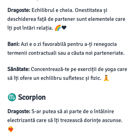
Dragoste:
Echilibrul e cheia. Onestitatea și
deschiderea față de partener sunt elementele care
îți pot întări relația. 🌈❤️
Bani:
Azi e o zi favorabilă pentru a-ți renegocia
termenii contractuali sau a căuta noi parteneriate.
Sănătate:
Concentrează-te pe exerciții de yoga care
să îți ofere un echilibru sufletesc și fizic. 🧘
♏ Scorpion
Dragoste:
S-ar putea să ai parte de o întâlnire
electrizantă care să îți trezească dorințe ascunse.
❤️‍🔥