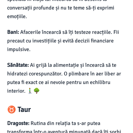
conversații profunde și nu te teme să-ți exprimi
emoțiile.
Bani:
Afacerile încearcă să îți testeze reacțiile. Fii
precaut cu investițiile și evită decizii financiare
impulsive.
Sănătate:
Ai grijă la alimentație și încearcă să te
hidratezi corespunzător. O plimbare în aer liber ar
putea fi exact ce ai nevoie pentru un echilibru
interior. 🚶‍♂️🌳
♉ Taur
Dragoste:
Rutina din relația ta s-ar putea
transforma într-o aventură minunată dacă îți sorbi