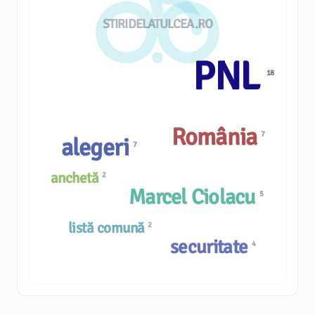
STIRIDELATULCEA.RO
PNL
18
România
7
alegeri
7
anchetă
2
Marcel Ciolacu
5
listă comună
2
securitate
4