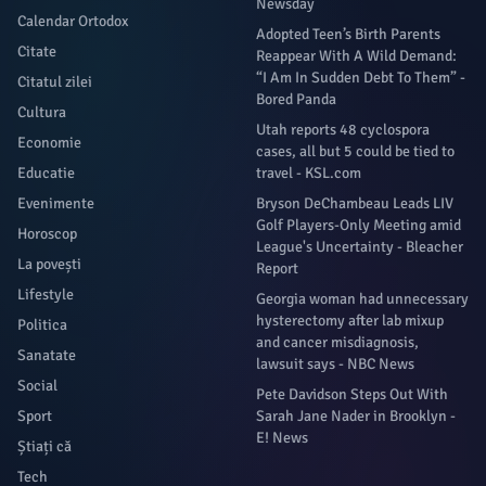
Newsday
Calendar Ortodox
Adopted Teen’s Birth Parents
Citate
Reappear With A Wild Demand:
“I Am In Sudden Debt To Them” -
Citatul zilei
Bored Panda
Cultura
Utah reports 48 cyclospora
Economie
cases, all but 5 could be tied to
Educatie
travel - KSL.com
Evenimente
Bryson DeChambeau Leads LIV
Golf Players-Only Meeting amid
Horoscop
League's Uncertainty - Bleacher
La povești
Report
Lifestyle
Georgia woman had unnecessary
hysterectomy after lab mixup
Politica
and cancer misdiagnosis,
Sanatate
lawsuit says - NBC News
Social
Pete Davidson Steps Out With
Sport
Sarah Jane Nader in Brooklyn -
E! News
Știați că
Tech