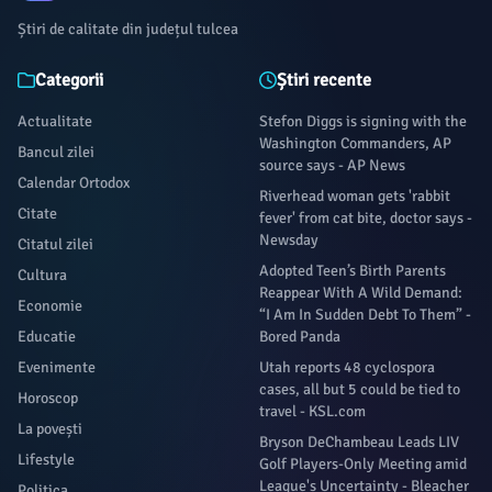
Știri de calitate din județul tulcea
Categorii
Știri recente
Actualitate
Stefon Diggs is signing with the
Washington Commanders, AP
Bancul zilei
source says - AP News
Calendar Ortodox
Riverhead woman gets 'rabbit
Citate
fever' from cat bite, doctor says -
Newsday
Citatul zilei
Adopted Teen’s Birth Parents
Cultura
Reappear With A Wild Demand:
Economie
“I Am In Sudden Debt To Them” -
Educatie
Bored Panda
Evenimente
Utah reports 48 cyclospora
cases, all but 5 could be tied to
Horoscop
travel - KSL.com
La povești
Bryson DeChambeau Leads LIV
Lifestyle
Golf Players-Only Meeting amid
League's Uncertainty - Bleacher
Politica