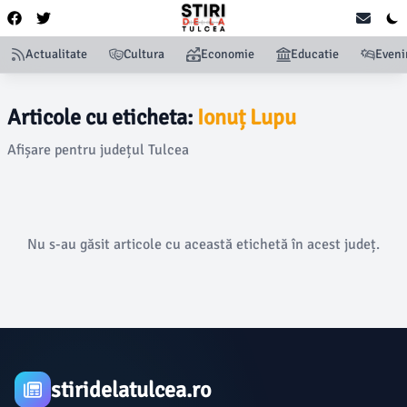
Actualitate
Cultura
Economie
Educatie
Even
Articole cu eticheta:
Ionuț Lupu
Afișare pentru județul Tulcea
Nu s-au găsit articole cu această etichetă în acest județ.
stiridelatulcea.ro