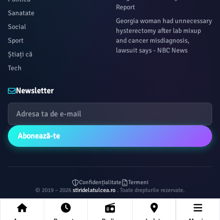
Report
Sanatate
Georgia woman had unnecessary
Social
hysterectomy after lab mixup
Sport
and cancer misdiagnosis,
lawsuit says - NBC News
Știați că
Tech
Newsletter
Abonează-te
Confidențialitate
Termeni
© 2019 – 2026
stiridelatulcea.ro
. Toate drepturile rezervate.