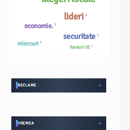
lideri
6
economie.
3
securitate
4
miercuri
2
1
fonduri UE
RECLAME
VREMEA