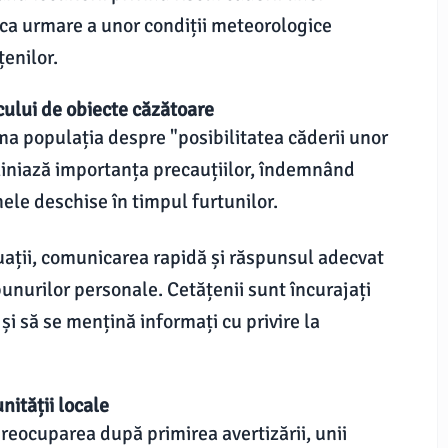
 ca urmare a unor condiții meteorologice
enilor.
cului de obiecte căzătoare
ma populația despre "posibilitatea căderii unor
bliniază importanța precauțiilor, îndemnând
nele deschise în timpul furtunilor.
ituații, comunicarea rapidă și răspunsul adecvat
bunurilor personale. Cetățenii sunt încurajați
 și să se mențină informați cu privire la
nității locale
preocuparea după primirea avertizării, unii