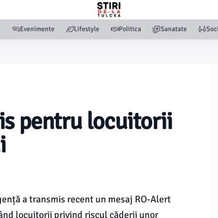
e
Evenimente
Lifestyle
Politica
Sanatate
Soc
s pentru locuitorii
i
rgență a transmis recent un mesaj RO-Alert
nd locuitorii privind riscul căderii unor