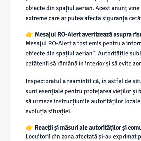
obiecte din spațiul aerian. Acest anunț vine
extreme care ar putea afecta siguranța cetăț
👉 Mesajul RO-Alert avertizează asupra ris
Mesajul RO-Alert a fost emis pentru a infor
obiecte din spațiul aerian". Autoritățile su
cetățenii să rămână în interior și să evite zo
Inspectoratul a reamintit că, în astfel de s
sunt esențiale pentru protejarea vieților și 
să urmeze instrucțiunile autorităților locale
evoluția situației.
👉 Reacții și măsuri ale autorităților și comu
Locuitorii din zona afectată și-au exprimat 