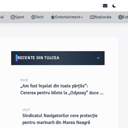
ial
Sport
Tech
Entertainment
Naționale
Ex
RECENTE DIN TULCEA
05:00
„Am fost înșelat din toate părțile”:
Cererea pentru bilete la „Odyssey” duce la
scalperi dubioși
19:27
Sindicatul Navigatorilor cere protecție
pentru marinarii din Marea Neagră