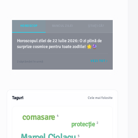
HOROSCOP
BANCUL ZILEI
ȘTIAȚI CĂ?
Horoscopul zilei de 22 iulie 2026: O zi plină de
surprize cosmice pentru toate zodiile! 🌟🔮
VEZI TOT
2 săptămâni în urmă
Taguri
Cele mai folosite
comasare
4
protecție
2
Marcel Ciolacu
5