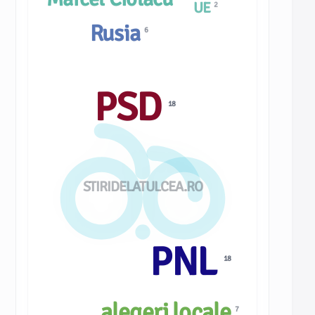
UE
2
Rusia
6
PSD
18
STIRIDELATULCEA.RO
PNL
18
alegeri locale
7