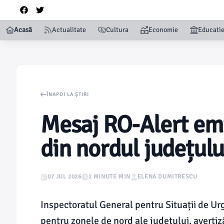
Acasă
Actualitate
Cultura
Economie
Educati
ÎNAPOI LA ȘTIRI
Mesaj RO-Alert emi
din nordul județulu
07 JUL 2026
2 MINUTE MIN
ELENA DUMITRESCU
Inspectoratul General pentru Situații de U
pentru zonele de nord ale județului, avertizâ