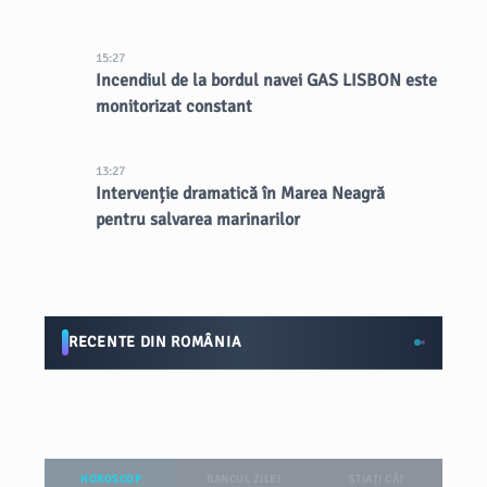
15:27
Incendiul de la bordul navei GAS LISBON este
monitorizat constant
13:27
Intervenție dramatică în Marea Neagră
pentru salvarea marinarilor
RECENTE DIN ROMÂNIA
HOROSCOP
BANCUL ZILEI
ȘTIAȚI CĂ?