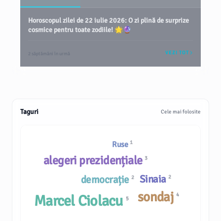
Horoscopul zilei de 22 iulie 2026: O zi plină de surprize
cosmice pentru toate zodiile! 🌟🔮
VEZI TOT
2 săptămâni în urmă
Taguri
Cele mai folosite
1
Ruse
alegeri prezidențiale
3
Sinaia
democrație
2
2
sondaj
4
Marcel Ciolacu
5