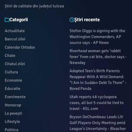
Știri de calitate din județul tulcea
Categorii
Știri recente
Actualitate
Stefon Diggs is signing with the
Washington Commanders, AP
Bancul zilei
source says - AP News
Calendar Ortodox
Riverhead woman gets 'rabbit
Citate
fever' from cat bite, doctor says -
Newsday
Citatul zilei
Adopted Teen’s Birth Parents
Cultura
Reappear With A Wild Demand:
Economie
“I Am In Sudden Debt To Them” -
Educatie
Bored Panda
Evenimente
Utah reports 48 cyclospora
cases, all but 5 could be tied to
Horoscop
travel - KSL.com
La povești
Bryson DeChambeau Leads LIV
Lifestyle
Golf Players-Only Meeting amid
League's Uncertainty - Bleacher
Politica