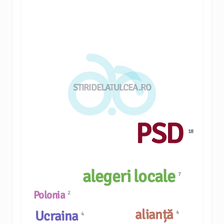
STIRIDELATULCEA.RO
PSD
18
alegeri locale
7
Polonia
2
alianță
Ucraina
4
4