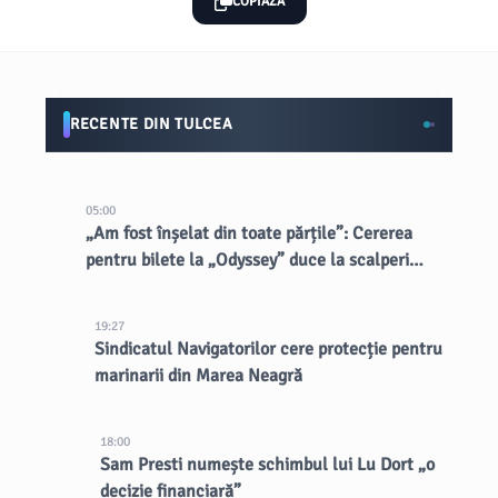
COPIAZĂ
RECENTE DIN TULCEA
05:00
„Am fost înșelat din toate părțile”: Cererea
pentru bilete la „Odyssey” duce la scalperi
dubioși
19:27
Sindicatul Navigatorilor cere protecție pentru
marinarii din Marea Neagră
18:00
Sam Presti numește schimbul lui Lu Dort „o
decizie financiară”