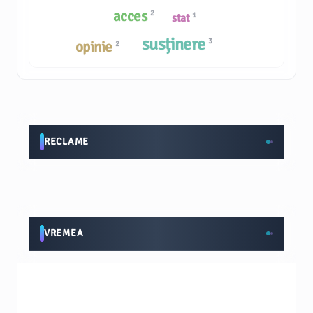
acces
2
1
stat
susținere
3
opinie
2
RECLAME
VREMEA