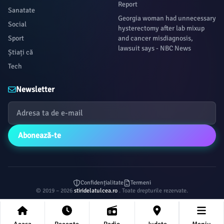
Report
Sanatate
Georgia woman had unnecessary
Social
hysterectomy after lab mixup
Sport
and cancer misdiagnosis,
lawsuit says - NBC News
Știați că
Tech
Newsletter
Abonează-te
Confidențialitate
Termeni
© 2019 – 2026
stiridelatulcea.ro
. Toate drepturile rezervate.