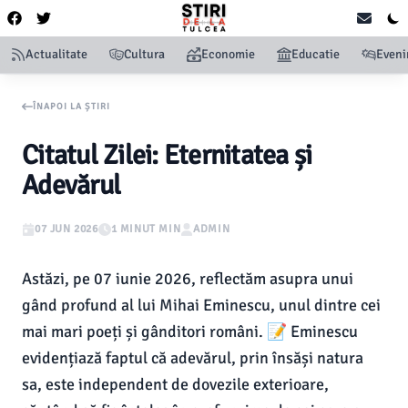
Actualitate
Cultura
Economie
Educatie
Even
ÎNAPOI LA ȘTIRI
Citatul Zilei: Eternitatea și
Adevărul
07 JUN 2026
1 MINUT MIN
ADMIN
Astăzi, pe 07 iunie 2026, reflectăm asupra unui
gând profund al lui Mihai Eminescu, unul dintre cei
mai mari poeți și gânditori români. 📝 Eminescu
evidențiază faptul că adevărul, prin însăși natura
sa, este independent de dovezile exterioare,