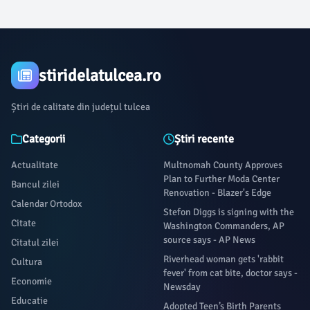
stiridelatulcea.ro
Știri de calitate din județul tulcea
Categorii
Știri recente
Actualitate
Multnomah County Approves
Plan to Further Moda Center
Bancul zilei
Renovation - Blazer's Edge
Calendar Ortodox
Stefon Diggs is signing with the
Citate
Washington Commanders, AP
source says - AP News
Citatul zilei
Riverhead woman gets 'rabbit
Cultura
fever' from cat bite, doctor says -
Economie
Newsday
Educatie
Adopted Teen’s Birth Parents