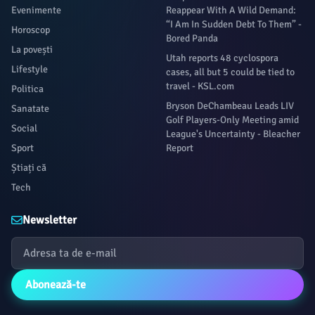
Evenimente
Reappear With A Wild Demand:
“I Am In Sudden Debt To Them” -
Horoscop
Bored Panda
La povești
Utah reports 48 cyclospora
Lifestyle
cases, all but 5 could be tied to
travel - KSL.com
Politica
Bryson DeChambeau Leads LIV
Sanatate
Golf Players-Only Meeting amid
Social
League's Uncertainty - Bleacher
Sport
Report
Știați că
Tech
Newsletter
Abonează-te