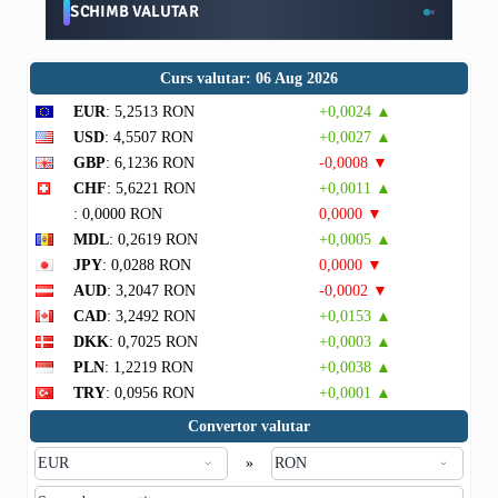
SCHIMB VALUTAR
Curs valutar: 06 Aug 2026
EUR
: 5,2513 RON
+0,0024 ▲
USD
: 4,5507 RON
+0,0027 ▲
GBP
: 6,1236 RON
-0,0008 ▼
CHF
: 5,6221 RON
+0,0011 ▲
: 0,0000 RON
0,0000 ▼
MDL
: 0,2619 RON
+0,0005 ▲
JPY
: 0,0288 RON
0,0000 ▼
AUD
: 3,2047 RON
-0,0002 ▼
CAD
: 3,2492 RON
+0,0153 ▲
DKK
: 0,7025 RON
+0,0003 ▲
PLN
: 1,2219 RON
+0,0038 ▲
TRY
: 0,0956 RON
+0,0001 ▲
Convertor valutar
»