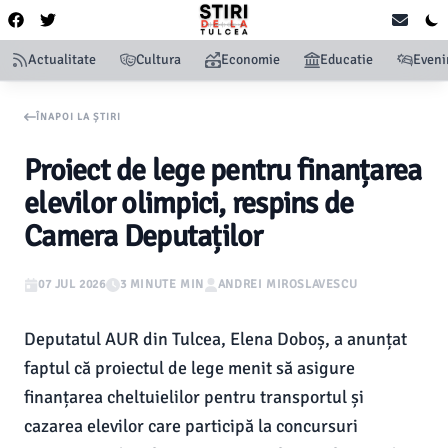
Actualitate
Cultura
Economie
Educatie
Even
ÎNAPOI LA ȘTIRI
Proiect de lege pentru finanțarea
elevilor olimpici, respins de
Camera Deputaților
07 JUL 2026
3 MINUTE MIN
ANDREI MIROSLAVESCU
Deputatul AUR din Tulcea, Elena Doboș, a anunțat
faptul că proiectul de lege menit să asigure
finanțarea cheltuielilor pentru transportul și
cazarea elevilor care participă la concursuri