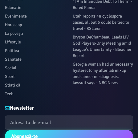
“I Am In Sudden Debt To Them” -
Educatie
Bored Panda
Evenimente
Utah reports 48 cyclospora
cases, all but 5 could be tied to
Horoscop
travel - KSL.com
La povești
Bryson DeChambeau Leads LIV
Lifestyle
Golf Players-Only Meeting amid
League's Uncertainty - Bleacher
Politica
Report
Sanatate
Georgia woman had unnecessary
Social
hysterectomy after lab mixup
Sport
and cancer misdiagnosis,
lawsuit says - NBC News
Știați că
Tech
Newsletter
Abonează-te