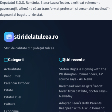
Deputatul S.O.S. România, Elena-Laura Toader, a criticat vehement
guvernanții, afirmând că au transformat profesorii și personalul medical în
dușmani ai bugetului de stat.
stiridelatulcea.ro
Știri de calitate din județul tulcea
Categorii
Știri recente
Actualitate
Stefon Diggs is signing with the
Washington Commanders, AP
Bancul zilei
source says - AP News
Calendar Ortodox
Riverhead woman gets 'rabbit
Citate
fever' from cat bite, doctor says -
Newsday
Citatul zilei
Adopted Teen’s Birth Parents
Cultura
Reappear With A Wild Demand:
Economie