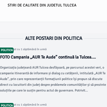
STIRI DE CALITATE DIN JUDETUL TULCEA
ALTE POSTARI DIN POLITICA
Articol postat cu 1 săptămână în urmă
POLITICA
FOTO Campania „AUR Te Aude” continuă la Tulcea.
Caravana formațiunii politice a ajuns în mai multe
Organizația județeană AUR Tulcea desfășoară, pe parcursul acestei veri, o
localități din județ pentru a afla opiniile și greutățile
campanie itinerantă de informare și dialog cu cetățenii, intitulată „AUR Te
oamenilor
Aude”, prin care reprezentanții formațiunii politice își propun să discute
direct cu locuitorii din județ despre problemele comunităților și să prezinte
soluțiile pe care le susțin pentru actul de guvernare. Potrivit
reprezentanților AUR Tulcea, echipa implicată în campanie este formată
din 11 membri, alături de consilieri locali și reprezentanți ai organizațiilor
Articol postat cu 1 săptămână în urmă
POLITICA