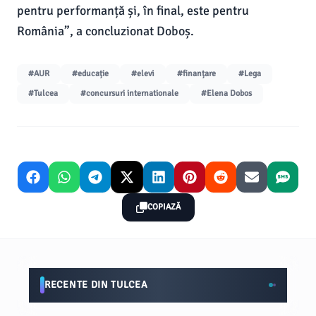
pentru performanță și, în final, este pentru
România”, a concluzionat Doboș.
#AUR
#educație
#elevi
#finanțare
#Lega
#Tulcea
#concursuri internationale
#Elena Dobos
COPIAZĂ
RECENTE DIN TULCEA