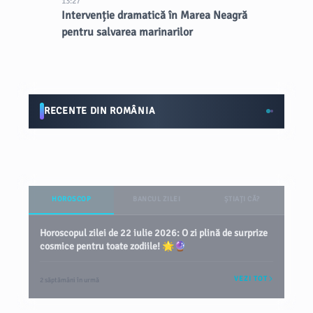
13:27
Intervenție dramatică în Marea Neagră
pentru salvarea marinarilor
RECENTE DIN ROMÂNIA
HOROSCOP
BANCUL ZILEI
ȘTIAȚI CĂ?
Horoscopul zilei de 22 iulie 2026: O zi plină de surprize
cosmice pentru toate zodiile! 🌟🔮
VEZI TOT
2 săptămâni în urmă