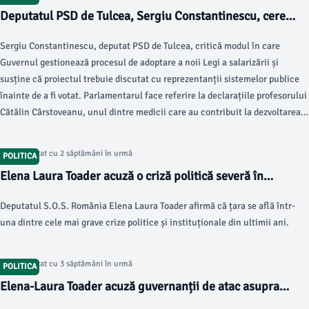
locale din județ.
Deputatul PSD de Tulcea, Sergiu Constantinescu, cere
dialog înaintea adoptării noii Legi a salarizării: „O lege nu
Sergiu Constantinescu, deputat PSD de Tulcea, critică modul în care
se adoptă din panică”
Guvernul gestionează procesul de adoptare a noii Legi a salarizării și
susține că proiectul trebuie discutat cu reprezentanții sistemelor publice
înainte de a fi votat. Parlamentarul face referire la declarațiile profesorului
Cătălin Cârstoveanu, unul dintre medicii care au contribuit la dezvoltarea
Spitalului de Copii „Marie Curie”, care a atras atenția asupra efectelor pe
care noua lege le-ar putea avea asupra sistemului medical.
Articol postat cu 2 săptămâni în urmă
POLITICA
Elena Laura Toader acuză o criză politică severă în
România
Deputatul S.O.S. România Elena Laura Toader afirmă că țara se află într-
una dintre cele mai grave crize politice și instituționale din ultimii ani.
Articol postat cu 3 săptămâni în urmă
POLITICA
Elena-Laura Toader acuză guvernanții de atac asupra
educatorilor și personalului medical