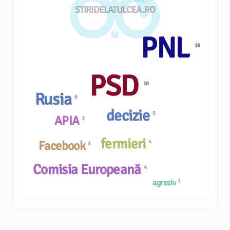
STIRIDELATULCEA.RO
PNL
18
PSD
18
Rusia
6
decizie
5
APIA
3
fermieri
Facebook
4
3
Comisia Europeană
4
1
agresiv