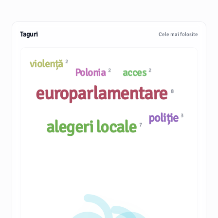
Taguri
Cele mai folosite
violență
2
Polonia
acces
2
2
europarlamentare
8
poliție
3
alegeri locale
7