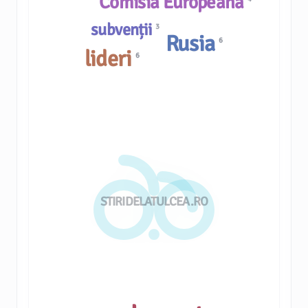
Comisia Europeană
subvenții
3
Rusia
6
lideri
6
STIRIDELATULCEA.RO