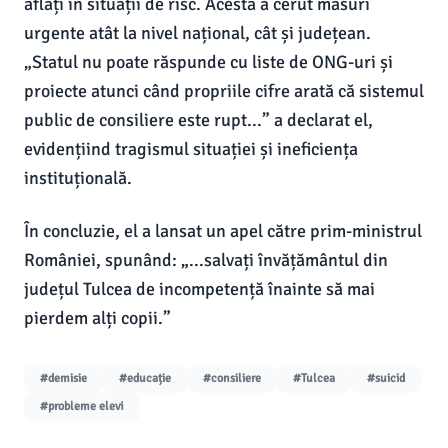
aflați în situații de risc. Acesta a cerut măsuri
urgente atât la nivel național, cât și județean.
„Statul nu poate răspunde cu liste de ONG-uri și
proiecte atunci când propriile cifre arată că sistemul
public de consiliere este rupt...” a declarat el,
evidențiind tragismul situației și ineficiența
instituțională.
În concluzie, el a lansat un apel către prim-ministrul
României, spunând: „...salvați învățământul din
județul Tulcea de incompetență înainte să mai
pierdem alți copii.”
#demisie
#educație
#consiliere
#Tulcea
#suicid
#probleme elevi