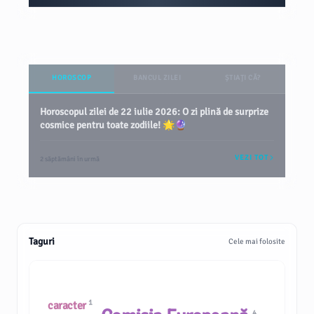
HOROSCOP
BANCUL ZILEI
ȘTIAȚI CĂ?
Horoscopul zilei de 22 iulie 2026: O zi plină de surprize
cosmice pentru toate zodiile! 🌟🔮
VEZI TOT
2 săptămâni în urmă
Taguri
Cele mai folosite
1
caracter
4