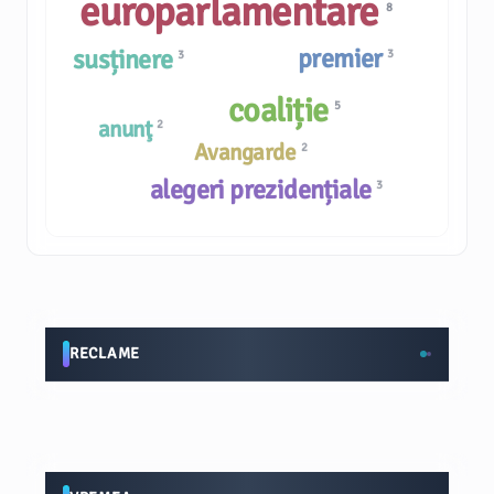
europarlamentare
8
premier
susținere
3
3
coaliție
5
anunţ
2
Avangarde
2
alegeri prezidențiale
3
RECLAME