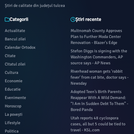
Știri de calitate din județul tulcea
Categorii
Știri recente
Actualitate
Multnomah County Approves
Plan to Further Moda Center
Bancul zilei
Renovation - Blazer's Edge
Calendar Ortodox
Stefon Diggs is signing with the
Citate
Washington Commanders, AP
source says - AP News
Citatul zilei
Riverhead woman gets 'rabbit
Cultura
fever' from cat bite, doctor says -
Economie
Newsday
Educatie
Adopted Teen’s Birth Parents
Evenimente
Reappear With A Wild Demand:
“I Am In Sudden Debt To Them” -
Horoscop
Bored Panda
La povești
Utah reports 48 cyclospora
Lifestyle
cases, all but 5 could be tied to
travel - KSL.com
Politica