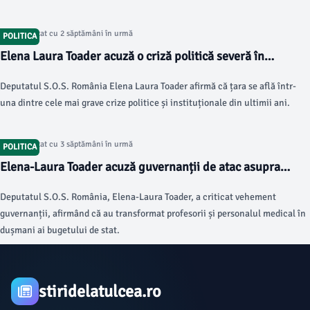
Spitalului de Copii „Marie Curie”, care a atras atenția asupra efectelor pe
care noua lege le-ar putea avea asupra sistemului medical.
Articol postat cu 2 săptămâni în urmă
POLITICA
Elena Laura Toader acuză o criză politică severă în
România
Deputatul S.O.S. România Elena Laura Toader afirmă că țara se află într-
una dintre cele mai grave crize politice și instituționale din ultimii ani.
Articol postat cu 3 săptămâni în urmă
POLITICA
Elena-Laura Toader acuză guvernanții de atac asupra
educatorilor și personalului medical
Deputatul S.O.S. România, Elena-Laura Toader, a criticat vehement
guvernanții, afirmând că au transformat profesorii și personalul medical în
dușmani ai bugetului de stat.
stiridelatulcea.ro