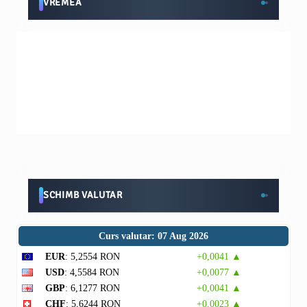
VREMEA
SCHIMB VALUTAR
Curs valutar: 07 Aug 2026
EUR
: 5,2554 RON
+0,0041 ▲
USD
: 4,5584 RON
+0,0077 ▲
GBP
: 6,1277 RON
+0,0041 ▲
CHF
: 5,6244 RON
+0,0023 ▲