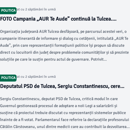
Articol postat cu 2 săptămâni în urmă
POLITICA
FOTO Campania „AUR Te Aude” continuă la Tulcea.
Caravana formațiunii politice a ajuns în mai multe
Organizația județeană AUR Tulcea desfășoară, pe parcursul acestei veri, o
localități din județ pentru a afla opiniile și greutățile
campanie itinerantă de informare și dialog cu cetățenii, intitulată „AUR Te
oamenilor
Aude”, prin care reprezentanții formațiunii politice își propun să discute
direct cu locuitorii din județ despre problemele comunităților și să prezinte
soluțiile pe care le susțin pentru actul de guvernare. Potrivit
reprezentanților AUR Tulcea, echipa implicată în campanie este formată
din 11 membri, alături de consilieri locali și reprezentanți ai organizațiilor
Articol postat cu 2 săptămâni în urmă
POLITICA
locale din județ.
Deputatul PSD de Tulcea, Sergiu Constantinescu, cere
dialog înaintea adoptării noii Legi a salarizării: „O lege nu
Sergiu Constantinescu, deputat PSD de Tulcea, critică modul în care
se adoptă din panică”
Guvernul gestionează procesul de adoptare a noii Legi a salarizării și
susține că proiectul trebuie discutat cu reprezentanții sistemelor publice
înainte de a fi votat. Parlamentarul face referire la declarațiile profesorului
Cătălin Cârstoveanu, unul dintre medicii care au contribuit la dezvoltarea