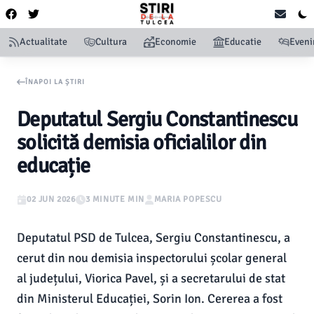
Actualitate
Cultura
Economie
Educatie
Even
ÎNAPOI LA ȘTIRI
Deputatul Sergiu Constantinescu
solicită demisia oficialilor din
educație
02 JUN 2026
3 MINUTE MIN
MARIA POPESCU
Deputatul PSD de Tulcea, Sergiu Constantinescu, a
cerut din nou demisia inspectorului școlar general
al județului, Viorica Pavel, și a secretarului de stat
din Ministerul Educației, Sorin Ion. Cererea a fost