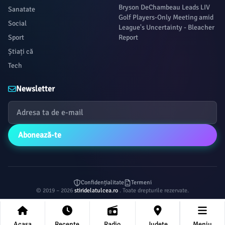
Bryson DeChambeau Leads LIV
Sanatate
Golf Players-Only Meeting amid
Social
League's Uncertainty - Bleacher
Sport
Report
Știați că
Tech
Newsletter
Abonează-te
Confidențialitate
Termeni
© 2019 – 2026
stiridelatulcea.ro
. Toate drepturile rezervate.
Acasa
Recente
Radio
Județe
Meniu