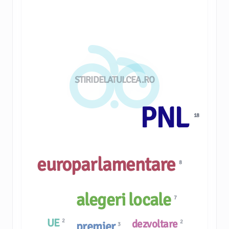
STIRIDELATULCEA.RO
PNL
18
europarlamentare
8
alegeri locale
7
UE
2
dezvoltare
2
premier
3