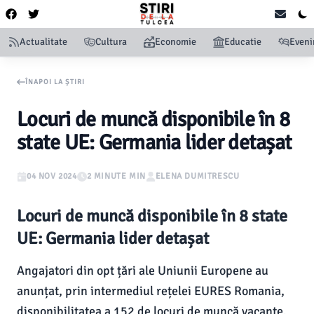
Actualitate
Cultura
Economie
Educatie
Even
ÎNAPOI LA ȘTIRI
Locuri de muncă disponibile în 8
state UE: Germania lider detașat
04 NOV 2024
2 MINUTE MIN
ELENA DUMITRESCU
Locuri de muncă disponibile în 8 state
UE: Germania lider detașat
Angajatori din opt țări ale Uniunii Europene au
anunțat, prin intermediul rețelei EURES Romania,
disponibilitatea a 152 de locuri de muncă vacante.