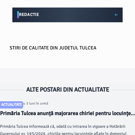
REDACTIE
STIRI DE CALITATE DIN JUDETUL TULCEA
ALTE POSTARI DIN ACTUALITATE
Articol postat cu 3 luni în urmă
ACTUALITATE
Primăria Tulcea anunță majorarea chiriei pentru locuințele
sociale
Primăria Tulcea informează că, odată cu intrarea în vigoare a Hotărârii
Guvernului nr. 193/2026, chiriile pentru locuințele aflate în domeniul