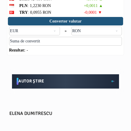
PLN
: 1,2230 RON
+0,0011 ▲
TRY
: 0,0955 RON
-0,0001 ▼
Convertor valutar
»
Rezultat:
-
AUTOR ȘTIRE
ELENA DUMITRESCU