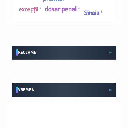
dosar penal
excepții
3
2
Sinaia
2
RECLAME
VREMEA