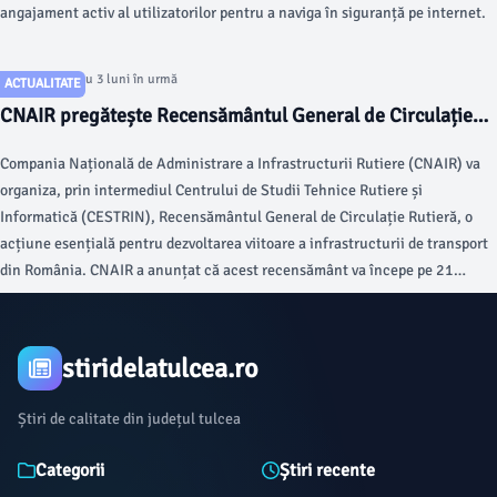
angajament activ al utilizatorilor pentru a naviga în siguranță pe internet.
Articol postat cu 3 luni în urmă
ACTUALITATE
CNAIR pregătește Recensământul General de Circulație
Rutieră în România
Compania Națională de Administrare a Infrastructurii Rutiere (CNAIR) va
organiza, prin intermediul Centrului de Studii Tehnice Rutiere și
Informatică (CESTRIN), Recensământul General de Circulație Rutieră, o
acțiune esențială pentru dezvoltarea viitoare a infrastructurii de transport
din România. CNAIR a anunțat că acest recensământ va începe pe 21
aprilie 2026.
stiridelatulcea.ro
Știri de calitate din județul tulcea
Categorii
Știri recente