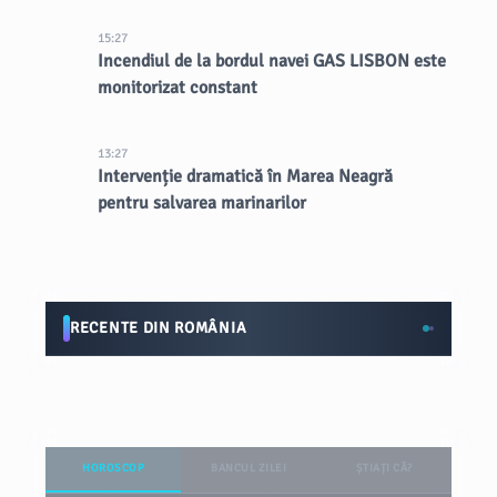
15:27
Incendiul de la bordul navei GAS LISBON este
monitorizat constant
13:27
Intervenție dramatică în Marea Neagră
pentru salvarea marinarilor
RECENTE DIN ROMÂNIA
HOROSCOP
BANCUL ZILEI
ȘTIAȚI CĂ?