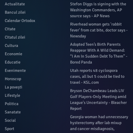
Actualitate
Stefon Diggs is signing with the
Washington Commanders, AP
Bancul zilei
source says - AP News
Calendar Ortodox
Riverhead woman gets 'rabbit
Citate
fever' from cat bite, doctor says -
Newsday
Citatul zilei
Adopted Teen’s Birth Parents
Cultura
Reappear With A Wild Demand:
Economie
“I Am In Sudden Debt To Them” -
Educatie
Bored Panda
Evenimente
Utah reports 48 cyclospora
cases, all but 5 could be tied to
Horoscop
travel - KSL.com
La povești
Bryson DeChambeau Leads LIV
Lifestyle
Golf Players-Only Meeting amid
League's Uncertainty - Bleacher
Politica
Report
Sanatate
Georgia woman had unnecessary
Social
hysterectomy after lab mixup
Sport
and cancer misdiagnosis,