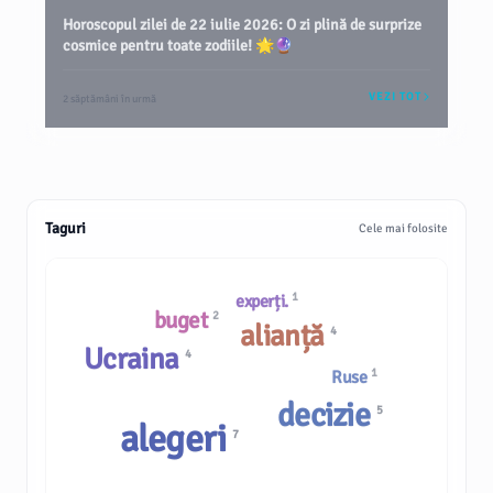
Horoscopul zilei de 22 iulie 2026: O zi plină de surprize
cosmice pentru toate zodiile! 🌟🔮
VEZI TOT
2 săptămâni în urmă
Taguri
Cele mai folosite
1
experți.
buget
2
alianță
4
Ucraina
4
1
Ruse
decizie
5
alegeri
7