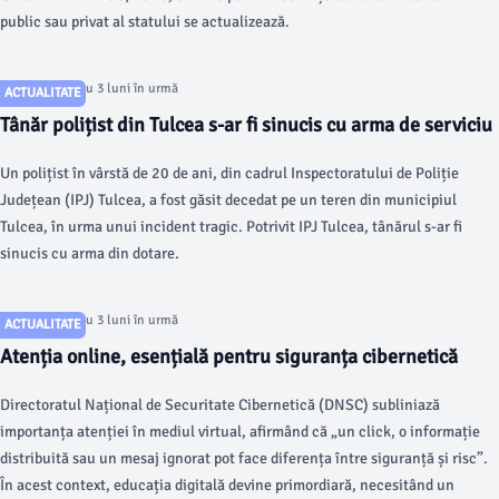
public sau privat al statului se actualizează.
Articol postat cu 3 luni în urmă
ACTUALITATE
Tânăr polițist din Tulcea s-ar fi sinucis cu arma de serviciu
Un polițist în vârstă de 20 de ani, din cadrul Inspectoratului de Poliție
Județean (IPJ) Tulcea, a fost găsit decedat pe un teren din municipiul
Tulcea, în urma unui incident tragic. Potrivit IPJ Tulcea, tânărul s-ar fi
sinucis cu arma din dotare.
Articol postat cu 3 luni în urmă
ACTUALITATE
Atenția online, esențială pentru siguranța cibernetică
Directoratul Național de Securitate Cibernetică (DNSC) subliniază
importanța atenției în mediul virtual, afirmând că „un click, o informație
distribuită sau un mesaj ignorat pot face diferența între siguranță și risc”.
În acest context, educația digitală devine primordiară, necesitând un