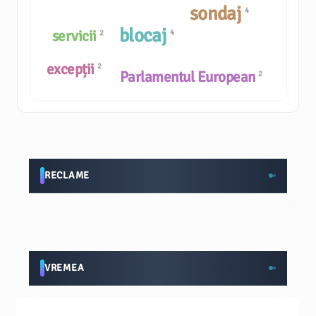
sondaj
4
blocaj
servicii
4
2
excepții
2
Parlamentul European
2
RECLAME
VREMEA