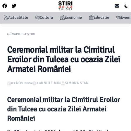
Actualitate
Cultura
Economie
Educatie
Even
ÎNAPOI LA ȘTIRI
Ceremonial militar la Cimitirul
Eroilor din Tulcea cu ocazia Zilei
Armatei României
03 NOV 2024
3 MINUTE MIN
SIMONA STAN
Ceremonial militar la Cimitirul Eroilor
din Tulcea cu ocazia Zilei Armatei
României