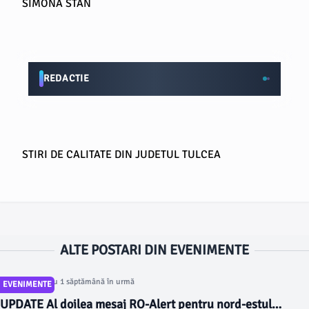
SIMONA STAN
REDACTIE
STIRI DE CALITATE DIN JUDETUL TULCEA
ALTE POSTARI DIN EVENIMENTE
Articol postat cu 1 săptămână în urmă
EVENIMENTE
UPDATE Al doilea mesaj RO-Alert pentru nord-estul