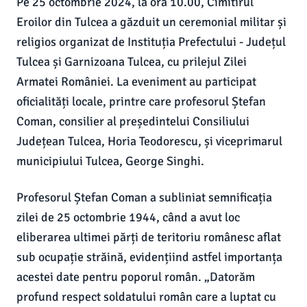
Pe 25 octombrie 2024, la ora 10.00, Cimitirul
Eroilor din Tulcea a găzduit un ceremonial militar și
religios organizat de Instituția Prefectului - Județul
Tulcea și Garnizoana Tulcea, cu prilejul Zilei
Armatei României. La eveniment au participat
oficialități locale, printre care profesorul Ștefan
Coman, consilier al președintelui Consiliului
Județean Tulcea, Horia Teodorescu, și viceprimarul
municipiului Tulcea, George Singhi.
Profesorul Ștefan Coman a subliniat semnificația
zilei de 25 octombrie 1944, când a avut loc
eliberarea ultimei părți de teritoriu românesc aflat
sub ocupație străină, evidențiind astfel importanța
acestei date pentru poporul român. „Datorăm
profund respect soldatului român care a luptat cu