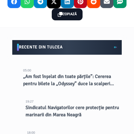
COPIAZĂ
RECENTE DIN TULCEA
05:00
„Am fost înșelat din toate părțile”: Cererea
pentru bilete la „Odyssey” duce la scalperi
dubioși
19:27
Sindicatul Navigatorilor cere protecție pentru
marinarii din Marea Neagră
18:00