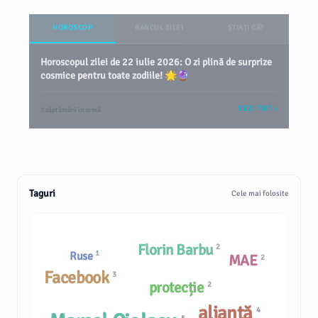
HOROSCOP
BANCUL ZILEI
ȘTIAȚI CĂ?
Horoscopul zilei de 22 iulie 2026: O zi plină de surprize
cosmice pentru toate zodiile! 🌟🔮
VEZI TOT
2 săptămâni în urmă
Taguri
Cele mai folosite
Florin Barbu
2
1
Ruse
MAE
2
Facebook
3
protecție
2
alianță
4