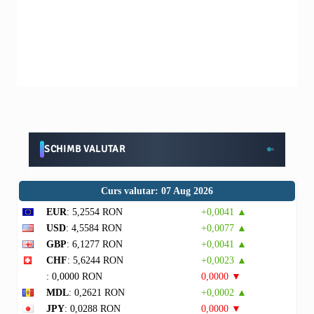
SCHIMB VALUTAR
Curs valutar: 07 Aug 2026
EUR
: 5,2554 RON
+0,0041 ▲
USD
: 4,5584 RON
+0,0077 ▲
GBP
: 6,1277 RON
+0,0041 ▲
CHF
: 5,6244 RON
+0,0023 ▲
: 0,0000 RON
0,0000 ▼
MDL
: 0,2621 RON
+0,0002 ▲
JPY
: 0,0288 RON
0,0000 ▼