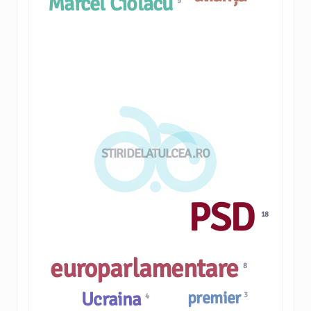
Marcel Ciolacu
5
STIRIDELATULCEA.RO
PSD
18
europarlamentare
8
premier
Ucraina
3
4