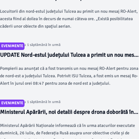
județului Tulcea în numai câteva ore. Ținte aeriene la
Locuitorii din nord-estul județului Tulcea au primit un nou mesaj RO-Alert,
frontiera fluvială cu Ucraina
acesta fiind al doilea în decurs de numai câteva ore. „Există posibilitatea
căderii unor obiecte din spaţiul aerian.
Articol postat cu 1 săptămână în urmă
EVENIMENTE
UPDATE Nord-estul județului Tulcea a primit un nou mesaj
RO-Alert. O dronă a fost detectată la est de Sulina
Pompierii au anunțat că a fost transmis un nou mesaj RO-Alert pentru zona
de nord-est a județului Tulcea. Potrivit ISU Tulcea, a fost emis un mesaj Ro-
Alert în jurul orei 08:47 pentru zona de nord est a județului.
Articol postat cu 1 săptămână în urmă
EVENIMENTE
Ministerul Apărării, noi detalii despre drona doborâtă în
apropiere de Sulina
Ministerul Apărării Naționale informează că în urma atacurilor executate
duminică, 26 iulie, de Federația Rusă asupra unor obiective civile și de