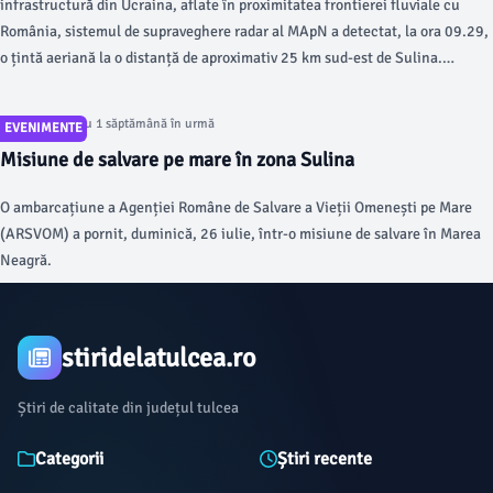
infrastructură din Ucraina, aflate în proximitatea frontierei fluviale cu
România, sistemul de supraveghere radar al MApN a detectat, la ora 09.29,
o țintă aeriană la o distanță de aproximativ 25 km sud-est de Sulina.
Potrivit MApN, două aeronave de luptă F-16 ale Forțelor Aeriene Române
din Baza 86 Aeriană Borcea, aflate în Serviciul de Luptă Poliție Aeriană, au
Articol postat cu 1 săptămână în urmă
EVENIMENTE
decolat la ora 09.32 pentru monitorizarea situației.
Misiune de salvare pe mare în zona Sulina
O ambarcațiune a Agenției Române de Salvare a Vieții Omenești pe Mare
(ARSVOM) a pornit, duminică, 26 iulie, într-o misiune de salvare în Marea
Neagră.
stiridelatulcea.ro
Știri de calitate din județul tulcea
Categorii
Știri recente